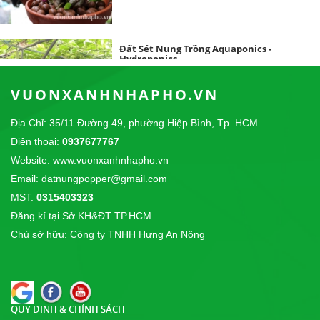
Đất Sét Nung Trồng Aquaponics -
Hydroponics
10/04/2018
VUONXANHNHAPHO.VN
Địa Chỉ: 35/11 Đường 49, phường Hiệp Bình, Tp. HCM
Đất Sét nung Popper trồng lan
Điện thoại:
0937677767
14/09/2017
CÔNG TY TNHH THỰC PHẨM SƠN THÁI chúng
Website: www.vuonxanhnhapho.vn
tôi là nhà phân phối độc quyền sản phẩm...
Email: datnungpopper@gmail.com
MST:
0315403323
Giải Cầu Lông Công Viên Lê Văn Tám - Cup
Đăng kí tại Sở KH&ĐT TP.HCM
POPPER 2017
Chủ sở hữu: Công ty TNHH Hưng An Nông
31/12/2017
Giải Cầu Lông Đôi Nữ Tại Công Viên Lê Văn Tám -
Cúp POPPER 2017
QUY ĐỊNH & CHÍNH SÁCH