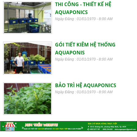
THI CÔNG - THIẾT KẾ HỆ
AQUAPONICS
Ngày Đăng : 01/01/1970 - 8:00 AM
GÓI TIẾT KIÊM HỆ THỐNG
AQUAPONIS
Ngày Đăng : 01/01/1970 - 8:00 AM
BẢO TRÌ HỆ AQUAPONICS
Ngày Đăng : 01/01/1970 - 8:00 AM
Đất Sét Nung Popper Là Gì Và Vì Sao Nên
Chọn ?
20/11/2018