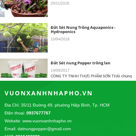
31/12/2017
Giải Cầu Lông Đôi Nữ Tại Công Viên Lê Văn Tám -
Cúp POPPER 2017
Đất Sét Nung Trồng Aquaponics -
Hydroponics
10/04/2018
Đất Sét nung Popper trồng lan
14/09/2017
CÔNG TY TNHH THỰC PHẨM SƠN THÁI chúng
tôi là nhà phân phối độc quyền sản phẩm...
VUONXANHNHAPHO.VN
Giải Cầu Lông Công Viên Lê Văn Tám - Cup
POPPER 2017
Địa Chỉ: 35/11 Đường 49, phường Hiệp Bình, Tp. HCM
31/12/2017
Giải Cầu Lông Đôi Nữ Tại Công Viên Lê Văn Tám -
Điện thoại:
0937677767
Cúp POPPER 2017
Website: www.vuonxanhnhapho.vn
Email: datnungpopper@gmail.com