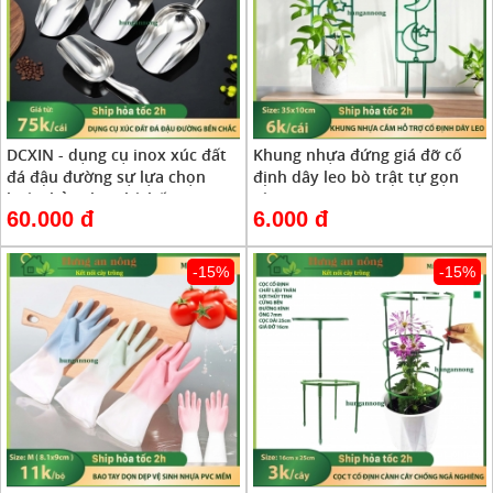
DCXIN - dụng cụ inox xúc đất
Khung nhựa đứng giá đỡ cố
đá đậu đường sự lựa chọn
định dây leo bò trật tự gọn
hoàn hảo cho nhà bếp ( xem
gàng szie 35x10cm ( xem trong
60.000 đ
6.000 đ
trong mô tả )
mô tả )
-15%
-15%