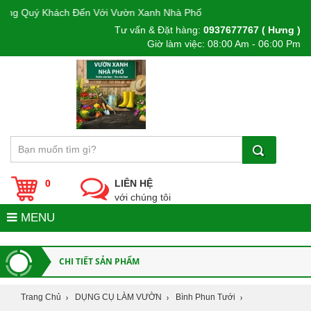
Quý Khách Đến Với Vườn Xanh Nhà Phố
Tư vấn & Đặt hàng:
0937677767 ( Hưng )
Giờ làm việc: 08:00 Am - 06:00 Pm
0
LIÊN HỆ
với chúng tôi
MENU
CHI TIẾT SẢN PHẨM
Trang Chủ
DỤNG CỤ LÀM VƯỜN
Bình Phun Tưới