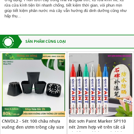
rửa cửa kính tiện lời nhanh chống, tiết kiệm thời gian, vòi phun mịn
giúp tiết kiệm phân nước mà cây vẫn hưởng đủ dinh dưỡng cũng như
hấp thụ...
SẢN PHẨM CÙNG LOẠI
CNVDL2 - Sét 100 châu nhựa
Bút sơn Paint Marker SP110
vuông đen ươm trồng cây size
nét 2mm hợp vẽ trên tất cả
6.2x6cm
các bề mặt không trôi không