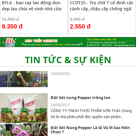
BTL6 - bao tay lao động dọn
CCDT25 - Trụ chữ T cố định các
dẹp lau chùi vệ sinh nhà cửa
cành cây, chậu cây chống ngả
nhựa PVC mềm chống trượt
nghiêng ( xem trong mô tả )
11.000 đ
3.000 đ
free size ( M ) ( xem trong mô
Đất Sét Nung Popper Là Gì Và Vì Sao Nên
9.350 đ
2.550 đ
Chọn ?
tả )
20/11/2018
TIN TỨC & SỰ KIỆN
Đất Sét Nung Trồng Aquaponics -
Hydroponics
10/04/2018
Đất Sét nung Popper trồng lan
14/09/2017
CÔNG TY TNHH THỰC PHẨM SƠN THÁI chúng
tôi là nhà phân phối độc quyền sản phẩm...
Đất Sét Nung Popper Là Gì Và Vì Sao Nên
Chọn ?
Giải Cầu Lông Công Viên Lê Văn Tám - Cup
POPPER 2017
20/11/2018