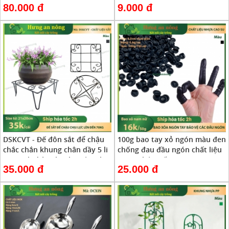
80.000 đ
9.000 đ
phai màu- xem trongmô tả
DSKCVT - Đế đôn sắt để chậu
100g bao tay xỏ ngón màu đen
chắc chắn khung chân dầy 5 li
chống đau đầu ngón chất liệu
sơn tĩnh điện chịu lực từ 70kg
cao su bám tốt size 6.5cm tay
35.000 đ
25.000 đ
size 21x10cm ( xem trong mô
nữ ( xem trong mô tả )
tả)