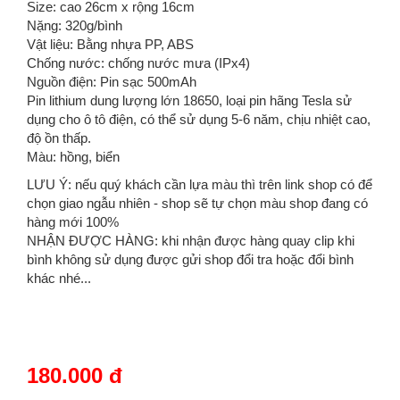
Size: cao 26cm x rộng 16cm
Nặng: 320g/bình
Vật liệu: Bằng nhựa PP, ABS
Chống nước: chống nước mưa (IPx4)
Nguồn điện: Pin sạc 500mAh
Pin lithium dung lượng lớn 18650, loại pin hãng Tesla sử
dụng cho ô tô điện, có thể sử dụng 5-6 năm, chịu nhiệt cao,
độ ồn thấp.
Màu: hồng, biển
LƯU Ý: nếu quý khách cần lựa màu thì trên link shop có để
chọn giao ngẫu nhiên - shop sẽ tự chọn màu shop đang có
hàng mới 100%
NHẬN ĐƯỢC HÀNG: khi nhận được hàng quay clip khi
bình không sử dụng được gửi shop đổi tra hoặc đổi bình
khác nhé...
180.000 đ