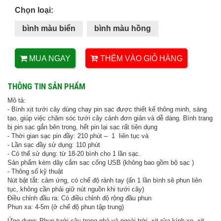
Chọn loại:
bình màu biển
bình màu hồng
MUA NGAY
THÊM VÀO GIỎ HÀNG
THÔNG TIN SẢN PHẨM
Mô tả:
- Bình xịt tưới cây dùng chạy pin sạc được thiết kế thông minh, sáng
tạo, giúp việc chăm sóc tưới cây cảnh đơn giản và dễ dàng. Bình trang
bị pin sạc gắn bên trong, hết pin lại sạc rất tiện dụng
- Thời gian sạc pin đầy: 210 phút – 1 liên tục và
- Lần sạc đầy sử dụng: 110 phút
- Có thể sử dụng: từ 18-20 bình cho 1 lần sạc.
Sản phẩm kèm dây cắm sạc cổng USB (không bao gồm bộ sạc )
- Thông số kỹ thuật
Nút bật tắt: cảm ứng, có chế độ rảnh tay (ấn 1 lần bình sẽ phun liên
tục, không cần phải giữ nút nguồn khi tưới cây)
Điều chỉnh đầu ra: Có điều chỉnh độ rộng đầu phun
Phun xa: 4-5m (ở chế độ phun tập trung)
Ứng dụng: Phun tưới cây trong nhà và ngoài trời, xịt rửa kính xe, xịt