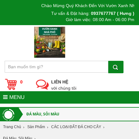
Chào Mừng Quý Khách Đến Với Vườn Xanh Nhà P
Tư vấn & Đặt hàng:
0937677767 ( Hưng )
Giờ làm việc: 08:00 Am - 06:00 Pm
0
LIÊN HỆ
với chúng tôi
MENU
ĐÁ MÀU, SỎI MÀU
Trang Chủ
Sản Phẩm
CÁC LOẠI ĐẤT ĐÁ CHO CÂY
Đá Màu, Sỏi Màu