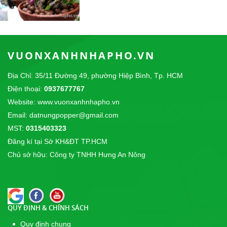
Đất Sét Nung Trồng Aquaponics -
Hydroponics
VUONXANHNHAPHO.VN
10/04/2018
Địa Chỉ: 35/11 Đường 49, phường Hiệp Bình, Tp. HCM
Điện thoại:
0937677767
Đất Sét nung Popper trồng lan
Website: www.vuonxanhnhapho.vn
14/09/2017
Email: datnungpopper@gmail.com
CÔNG TY TNHH THỰC PHẨM SƠN THÁI chúng
tôi là nhà phân phối độc quyền sản phẩm...
MST:
0315403323
Đăng kí tại Sở KH&ĐT TP.HCM
Giải Cầu Lông Công Viên Lê Văn Tám - Cup
Chủ sở hữu: Công ty TNHH Hưng An Nông
POPPER 2017
31/12/2017
Giải Cầu Lông Đôi Nữ Tại Công Viên Lê Văn Tám -
Cúp POPPER 2017
QUY ĐỊNH & CHÍNH SÁCH
Quy định chung