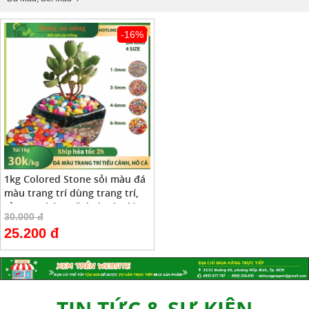
-16%
1kg Colored Stone sỏi màu đá
màu trang trí dùng trang trí,
rải mặt chậu, cố định cây, lót
30.000 đ
đáy hồ cá
25.200 đ
Đất Sét Nung Popper Là Gì Và Vì Sao Nên
Chọn ?
20/11/2018
TIN TỨC & SỰ KIỆN