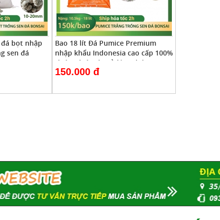
e đá bọt nhập
Bao 18 lít Đá Pumice Premium
ng sen đá
nhập khẩu Indonesia cao cấp 100%
thiên nhiên đã xử lý sạch bụi vụn,
150.000 đ
size 2-3mm, 3-5mm