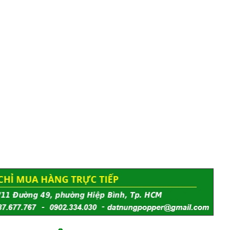
Đất Sét Nung Popper Là Gì Và Vì Sao Nên Chọn
?
20/11/2018