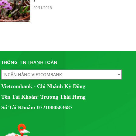
20/11/2018
Đất Sét Nung Trồng Aquaponics - Hydroponics
10/04/2018
THÔNG TIN THANH TOÁN
Đất Sét nung Popper trồng lan
14/09/2017
CÔNG TY TNHH THỰC PHẨM SƠN THÁI chúng tôi là
Vietcombank - Chi Nhánh Kỳ Đồng
nhà phân phối độc quyền sản phẩm...
Tên Tài Khoản: Trương Thái Hưng
Giải Cầu Lông Công Viên Lê Văn Tám - Cup
Số Tài Khoản: 0721000583687
POPPER 2017
31/12/2017
Giải Cầu Lông Đôi Nữ Tại Công Viên Lê Văn Tám - Cúp
POPPER 2017