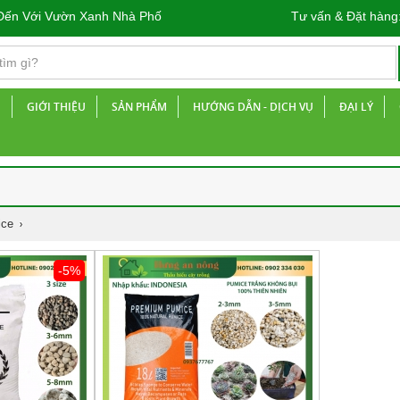
Với Vườn Xanh Nhà Phố
Tư vấn & Đặt hàng
Ủ
GIỚI THIỆU
SẢN PHẨM
HƯỚNG DẪN - DỊCH VỤ
ĐẠI LÝ
ice
-5%