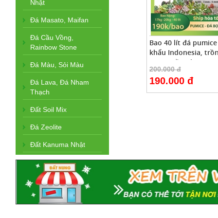
Nhật
Đá Masato, Maifan
Đá Cầu Vồng,
Bao 40 lít đá pumic
Rainbow Stone
khẩu Indonesia, trồ
xương rồng bonsai
Đá Màu, Sỏi Màu
200.000 đ
190.000 đ
Đá Lava, Đá Nham
Thạch
Đất Soil Mix
Đá Zeolite
Đất Kanuma Nhật