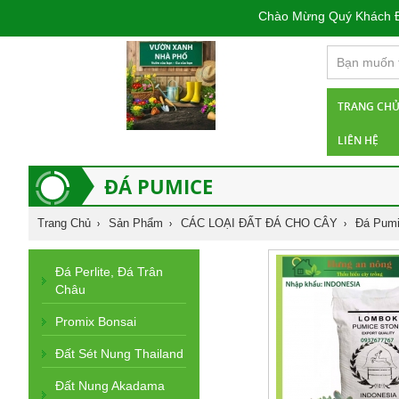
Chào Mừng Quý Khách Đến 
TRANG CH
LIÊN HỆ
ĐÁ PUMICE
Trang Chủ
Sản Phẩm
CÁC LOẠI ĐẤT ĐÁ CHO CÂY
Đá Pum
Đá Perlite, Đá Trân
Châu
Promix Bonsai
Đất Sét Nung Thailand
Đất Nung Akadama