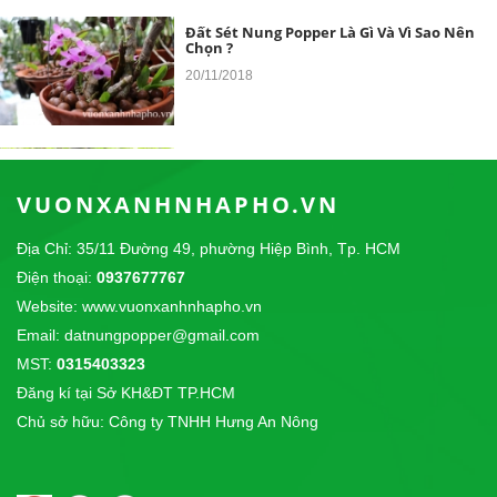
Đất Sét Nung Popper Là Gì Và Vì Sao Nên
Chọn ?
20/11/2018
Đất Sét Nung Trồng Aquaponics -
Hydroponics
VUONXANHNHAPHO.VN
10/04/2018
Địa Chỉ: 35/11 Đường 49, phường Hiệp Bình, Tp. HCM
Điện thoại:
0937677767
Đất Sét nung Popper trồng lan
Website: www.vuonxanhnhapho.vn
14/09/2017
Email: datnungpopper@gmail.com
CÔNG TY TNHH THỰC PHẨM SƠN THÁI chúng
tôi là nhà phân phối độc quyền sản phẩm...
MST:
0315403323
Đăng kí tại Sở KH&ĐT TP.HCM
Giải Cầu Lông Công Viên Lê Văn Tám - Cup
Chủ sở hữu: Công ty TNHH Hưng An Nông
POPPER 2017
31/12/2017
Giải Cầu Lông Đôi Nữ Tại Công Viên Lê Văn Tám -