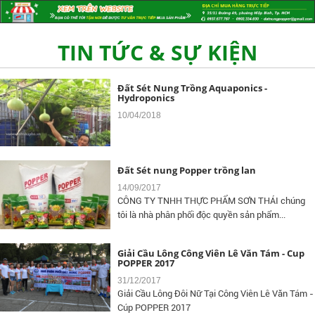
Đất Sét Nung Popper Là Gì Và Vì Sao Nên
Chọn ?
20/11/2018
TIN TỨC & SỰ KIỆN
Đất Sét Nung Trồng Aquaponics -
Hydroponics
10/04/2018
Đất Sét nung Popper trồng lan
14/09/2017
CÔNG TY TNHH THỰC PHẨM SƠN THÁI chúng
tôi là nhà phân phối độc quyền sản phẩm...
Giải Cầu Lông Công Viên Lê Văn Tám - Cup
POPPER 2017
31/12/2017
Giải Cầu Lông Đôi Nữ Tại Công Viên Lê Văn Tám -
Cúp POPPER 2017