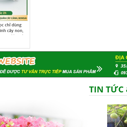
ọc chỉ dùng
ình cây non,
i tạo dáng đẹp
TIN TỨC 