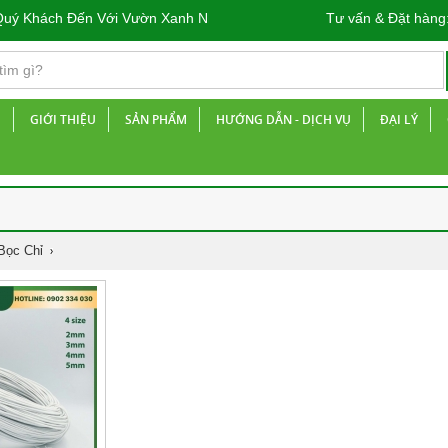
Khách Đến Với Vườn Xanh Nhà Phố
Tư vấn & Đặt hàng
Ủ
GIỚI THIỆU
SẢN PHẨM
HƯỚNG DẪN - DỊCH VỤ
ĐẠI LÝ
Bọc Chỉ