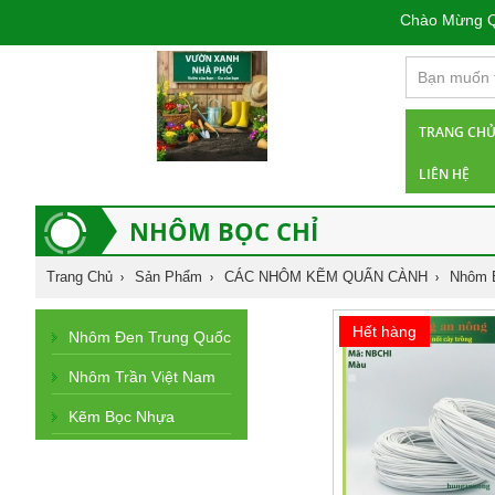
Chào Mừng Quý 
TRANG CH
LIÊN HỆ
NHÔM BỌC CHỈ
Trang Chủ
Sản Phẩm
CÁC NHÔM KẼM QUẤN CÀNH
Nhôm 
Hết hàng
Nhôm Đen Trung Quốc
Nhôm Trần Việt Nam
Kẽm Bọc Nhựa