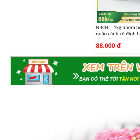
NBCHI - 1kg nhôm b
quấn cành cố định h
cây kiểng, cây bonsa
88.000 đ
theo ý muốn