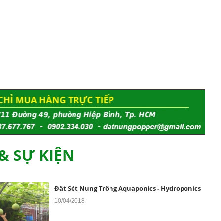
Đất Sét Nung Popper Là Gì Và Vì Sao Nên Chọn
?
20/11/2018
& SỰ KIỆN
Đất Sét Nung Trồng Aquaponics - Hydroponics
10/04/2018