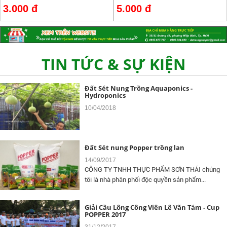
3.000 đ
5.000 đ
mô tả )
Đất Sét Nung Popper Là Gì Và Vì Sao Nên
Chọn ?
20/11/2018
TIN TỨC & SỰ KIỆN
Đất Sét Nung Trồng Aquaponics -
Hydroponics
10/04/2018
Đất Sét nung Popper trồng lan
14/09/2017
CÔNG TY TNHH THỰC PHẨM SƠN THÁI chúng
tôi là nhà phân phối độc quyền sản phẩm...
Giải Cầu Lông Công Viên Lê Văn Tám - Cup
POPPER 2017
31/12/2017