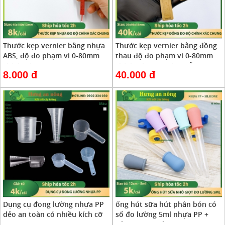
Thước kẹp vernier bằng nhựa
Thước kẹp vernier bằng đồng
ABS, độ đo phạm vi 0-80mm
thau độ đo phạm vi 0-80mm
chính xác cao
chính xác cao, có 2 mẫu giao
8.000 đ
40.000 đ
ngẫu nhiên
Dụng cụ đong lường nhựa PP
ống hút sữa hút phân bón có
dẻo an toàn có nhiều kích cỡ
số đo lường 5ml nhựa PP +
silicone an toàn ( xem trong