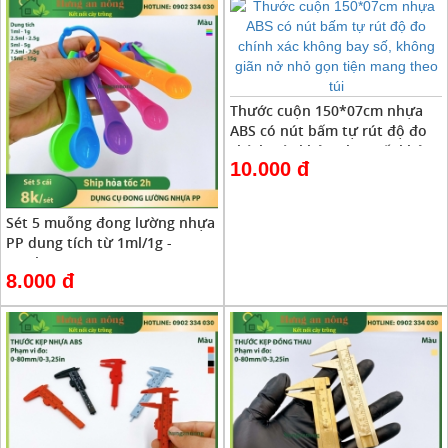
Thước cuộn 150*07cm nhựa
ABS có nút bấm tự rút độ đo
chính xác không bay số, không
10.000 đ
giãn nở nhỏ gọn tiện mang
theo túi
Sét 5 muỗng đong lường nhựa
PP dung tích từ 1ml/1g -
15ml/15g
8.000 đ