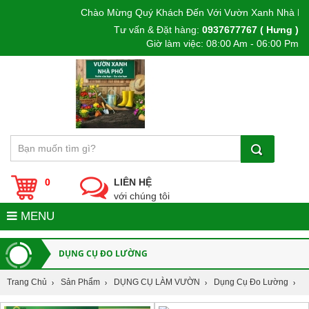
Chào Mừng Quý Khách Đến Với Vườn Xanh Nhà Phố
Tư vấn & Đặt hàng:
0937677767 ( Hưng )
Giờ làm việc: 08:00 Am - 06:00 Pm
0
LIÊN HỆ
với chúng tôi
MENU
DỤNG CỤ ĐO LƯỜNG
Trang Chủ
Sản Phẩm
DỤNG CỤ LÀM VƯỜN
Dụng Cụ Đo Lường