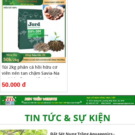
Túi 2kg phân cá hồi hữu cơ
viên nén tan chậm Savia-Na
Uy kích rễ, trao đổi chất cây
50.000 đ
phát triển mạnh
Đất Sét Nung Popper Là Gì Và Vì Sao Nên
Chọn ?
20/11/2018
TIN TỨC & SỰ KIỆN
Đất Sét Nung Trồng Aquaponics -