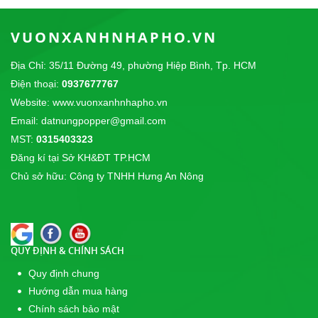
Đất Sét Nung Trồng Aquaponics -
Hydroponics
VUONXANHNHAPHO.VN
10/04/2018
Địa Chỉ: 35/11 Đường 49, phường Hiệp Bình, Tp. HCM
Điện thoại:
0937677767
Đất Sét nung Popper trồng lan
Website: www.vuonxanhnhapho.vn
14/09/2017
Email: datnungpopper@gmail.com
CÔNG TY TNHH THỰC PHẨM SƠN THÁI chúng
tôi là nhà phân phối độc quyền sản phẩm...
MST:
0315403323
Đăng kí tại Sở KH&ĐT TP.HCM
Giải Cầu Lông Công Viên Lê Văn Tám - Cup
Chủ sở hữu: Công ty TNHH Hưng An Nông
POPPER 2017
31/12/2017
Giải Cầu Lông Đôi Nữ Tại Công Viên Lê Văn Tám -
Cúp POPPER 2017
QUY ĐỊNH & CHÍNH SÁCH
Quy định chung
Hướng dẫn mua hàng
Chính sách bảo mật