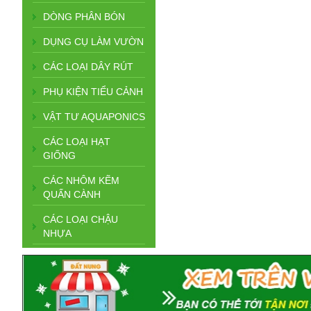
DÒNG PHÂN BÓN
DỤNG CỤ LÀM VƯỜN
CÁC LOẠI DÂY RÚT
PHỤ KIỆN TIỂU CẢNH
VẬT TƯ AQUAPONICS
CÁC LOẠI HẠT
GIỐNG
CÁC NHÔM KẼM
QUẤN CÀNH
CÁC LOẠI CHẬU
NHỰA