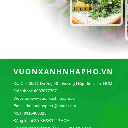
VUONXANHNHAPHO.VN
Địa Chỉ: 35/11 Đường 49, phường Hiệp Bình, Tp. HCM
Điện thoại:
0937677767
Website: www.vuonxanhnhapho.vn
Email: datnungpopper@gmail.com
MST:
0315403323
Đăng kí tại Sở KH&ĐT TP.HCM
Chủ sở hữu: Công ty TNHH Hưng An Nông