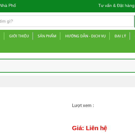
 Phố
Tư vấn & Đặt hàng
Ủ
GIỚI THIỆU
SẢN PHẨM
HƯỚNG DẪN - DỊCH VỤ
ĐẠI LÝ
Lượt xem :
Giá: Liên hệ