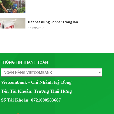
Đất Sét nung Popper trồng lan
14/09/2017
CÔNG TY TNHH THỰC PHẨM SƠN THÁI chúng tôi là
nhà phân phối độc quyền sản phẩm...
Giải Cầu Lông Công Viên Lê Văn Tám - Cup
POPPER 2017
31/12/2017
THÔNG TIN THANH TOÁN
Giải Cầu Lông Đôi Nữ Tại Công Viên Lê Văn Tám - Cúp
POPPER 2017
Vietcombank - Chi Nhánh Kỳ Đồng
Tên Tài Khoản: Trương Thái Hưng
Số Tài Khoản: 0721000583687