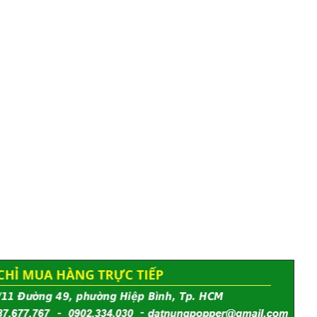
Đất Sét Nung Popper Là Gì Và Vì Sao Nên Chọn
?
20/11/2018