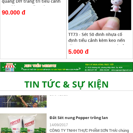
quang DIY trang trí tiểu cảnh
sen đá, xương rồng, bonsai,
90.000 đ
cây để bàn - nhớ xem phần mô
tả
TT73 - Sét 50 đinh nhựa cố
định tiểu cảnh kèm keo nến
Đất Sét Nung Popper Là Gì Và Vì Sao Nên
dài 10cm - xem trong mô tả
Chọn ?
5.000 đ
20/11/2018
Đất Sét Nung Trồng Aquaponics -
TIN TỨC & SỰ KIỆN
Hydroponics
10/04/2018
Đất Sét nung Popper trồng lan
14/09/2017
CÔNG TY TNHH THỰC PHẨM SƠN THÁI chúng
tôi là nhà phân phối độc quyền sản phẩm...