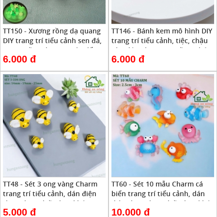
TT150 - Xương rồng dạ quang
TT146 - Bánh kem mô hình DIY
DIY trang trí tiểu cảnh sen đá,
trang trí tiểu cảnh, tiệc, chậu
xương rồng, bonsai, cây để
cây, dán những nơi cần ( nhớ
6.000 đ
6.000 đ
bàn - nhớ xem phần mô tả
xem phần mô tả)
TT48 - Sét 3 ong vàng Charm
TT60 - Sét 10 mẫu Charm cá
trang trí tiểu cảnh, dán điện
biển trang trí tiểu cảnh, dán
thoại, kẹp nhiều loại khác -
điện thoại, kẹp nhiều loại khác
5.000 đ
10.000 đ
nhớ xem phần mô tả
- nhớ xem phần mô tả