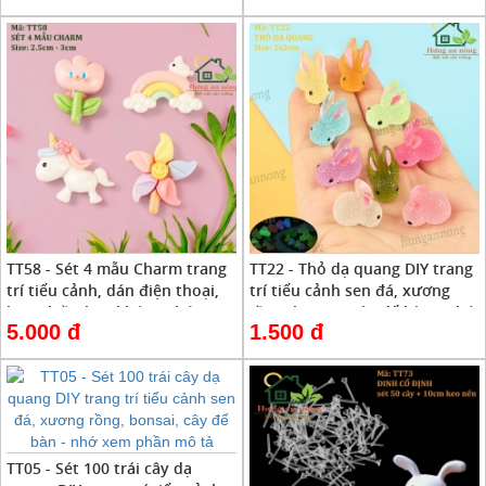
TT58 - Sét 4 mẫu Charm trang
TT22 - Thỏ dạ quang DIY trang
trí tiểu cảnh, dán điện thoại,
trí tiểu cảnh sen đá, xương
kẹp nhiều loại khác - nhớ xem
rồng, bonsai, cây để bàn - nhớ
5.000 đ
1.500 đ
phần mô tả
xem phần mô tả
TT05 - Sét 100 trái cây dạ