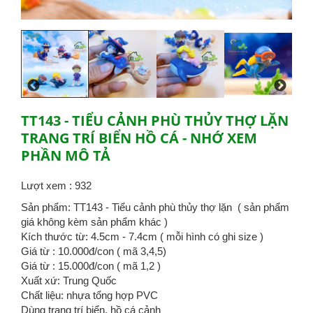
TT143 - TIỂU CẢNH PHÙ THỦY THỢ LẶN
TRANG TRÍ BIỂN HỒ CÁ - NHỚ XEM
PHẦN MÔ TẢ
Lượt xem : 932
Sản phẩm: TT143 - Tiểu cảnh phù thủy thợ lặn ( sản phẩm
giá không kèm sản phẩm khác )
Kích thước từ: 4.5cm - 7.4cm ( mỗi hình có ghi size )
Giá từ : 10.000đ/con ( mã 3,4,5)
Giá từ : 15.000đ/con ( mã 1,2 )
Xuất xứ: Trung Quốc
Chất liệu: nhựa tổng hợp PVC
Dùng trang trí biển, hồ cá cảnh