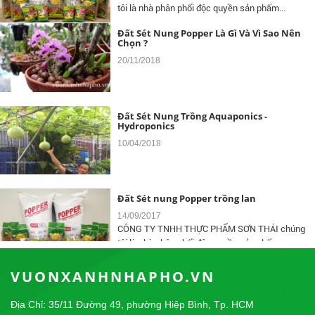
Đất Sét Nung Popper Là Gì Và Vì Sao Nên
Chọn ?
Giải Cầu Lông Công Viên Lê Văn Tám - Cup
POPPER 2017
20/11/2018
31/12/2017
Giải Cầu Lông Đôi Nữ Tại Công Viên Lê Văn Tám -
Cúp POPPER 2017
Đất Sét Nung Trồng Aquaponics -
Hydroponics
10/04/2018
Đất Sét nung Popper trồng lan
14/09/2017
CÔNG TY TNHH THỰC PHẨM SƠN THÁI chúng
tôi là nhà phân phối độc quyền sản phẩm...
Giải Cầu Lông Công Viên Lê Văn Tám - Cup
VUONXANHNHAPHO.VN
POPPER 2017
31/12/2017
Địa Chỉ: 35/11 Đường 49, phường Hiệp Bình, Tp. HCM
Giải Cầu Lông Đôi Nữ Tại Công Viên Lê Văn Tám -