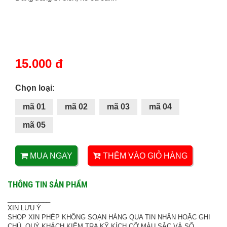
15.000 đ
Chọn loại:
mã 01
mã 02
mã 03
mã 04
mã 05
MUA NGAY
THÊM VÀO GIỎ HÀNG
THÔNG TIN SẢN PHẨM
____________
XIN LƯU Ý:
SHOP XIN PHÉP KHÔNG SOẠN HÀNG QUA TIN NHẮN HOẶC GHI
CHÚ, QUÝ KHÁCH KIỂM TRA KỸ KÍCH CỠ MÀU SẮC VÀ SỐ