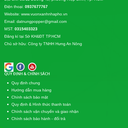
Điện thoại:
0937677767
Đất Sét nung Popper trồng lan
Website: www.vuonxanhnhapho.vn
14/09/2017
CÔNG TY TNHH THỰC PHẨM SƠN THÁI chúng
Email: datnungpopper@gmail.com
tôi là nhà phân phối độc quyền sản phẩm...
MST:
0315403323
Đăng kí tại Sở KH&ĐT TP.HCM
Giải Cầu Lông Công Viên Lê Văn Tám - Cup
Chủ sở hữu: Công ty TNHH Hưng An Nông
POPPER 2017
31/12/2017
Giải Cầu Lông Đôi Nữ Tại Công Viên Lê Văn Tám -
Cúp POPPER 2017
QUY ĐỊNH & CHÍNH SÁCH
Quy định chung
Hướng dẫn mua hàng
Chính sách bảo mật
Quy định & Hình thức thanh toán
Chính sách vận chuyển và giao nhận
Chính sách bảo hành - đổi trả