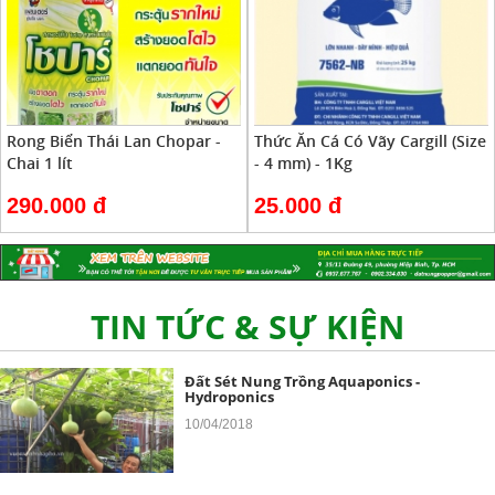
Rong Biển Thái Lan Chopar -
Thức Ăn Cá Có Vãy Cargill (Size
Chai 1 lít
- 4 mm) - 1Kg
290.000 đ
25.000 đ
Đất Sét Nung Popper Là Gì Và Vì Sao Nên
Chọn ?
20/11/2018
TIN TỨC & SỰ KIỆN
Đất Sét Nung Trồng Aquaponics -
Hydroponics
10/04/2018