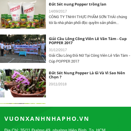
Đất Sét nung Popper trồng lan
14/09/2017
CÔNG TY TNHH THỰC PHẨM SƠN THÁI chúng
tôi là nhà phân phối độc quyền sản phẩm...
Giải Cầu Lông Công Viên Lê Văn Tám - Cup
POPPER 2017
31/12/2017
Giải Cầu Lông Đôi Nữ Tại Công Viên Lê Văn Tám -
Cúp POPPER 2017
Đất Sét Nung Popper Là Gì Và Vì Sao Nên
Chọn ?
20/11/2018
Đất Sét Nung Trồng Aquaponics -
Hydroponics
10/04/2018
VUONXANHNHAPHO.VN
Địa Chỉ: 35/11 Đường 49, phường Hiệp Bình, Tp. HCM