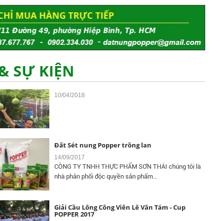
Đất Sét Nung Popper Là Gì Và Vì Sao Nên Chọn
?
20/11/2018
& SỰ KIỆN
Đất Sét Nung Trồng Aquaponics - Hydroponics
10/04/2018
Đất Sét nung Popper trồng lan
14/09/2017
CÔNG TY TNHH THỰC PHẨM SƠN THÁI chúng tôi là
nhà phân phối độc quyền sản phẩm...
Giải Cầu Lông Công Viên Lê Văn Tám - Cup
POPPER 2017
31/12/2017