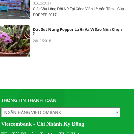
Giải Cầu Lông Đôi Nữ Tại Công Viên Lê Văn Tám - Cúp
POPPER 2017
Đất Sét Nung Popper Là Gì Và Vì Sao Nên Chọn
?
20/11/2018
Đất Sét Nung Trồng Aquaponics - Hydroponics
10/04/2018
THÔNG TIN THANH TOÁN
Đất Sét nung Popper trồng lan
14/09/2017
CÔNG TY TNHH THỰC PHẨM SƠN THÁI chúng tôi là
nhà phân phối độc quyền sản phẩm...
Vietcombank - Chi Nhánh Kỳ Đồng