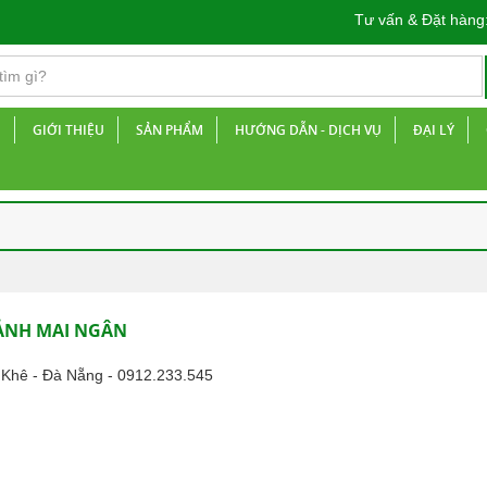
Tư vấn & Đặt hàng
Ủ
GIỚI THIỆU
SẢN PHẨM
HƯỚNG DẪN - DỊCH VỤ
ĐẠI LÝ
CẢNH MAI NGÂN
 Khê - Đà Nẵng - 0912.233.545