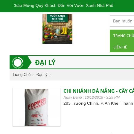
Chào Mừng Quý Khách Đến Với Vườn Xanh Nhà Phố
TRANG CH
LIÊN HỆ
ĐẠI LÝ
Trang Chủ
Đại Lý
CHI NHÁNH ĐÀ NẴNG - CÂY 
Ngày Đăng : 16/12/2019 - 3:29 PM
283 Trường Chinh, P. An Khê, Thanh