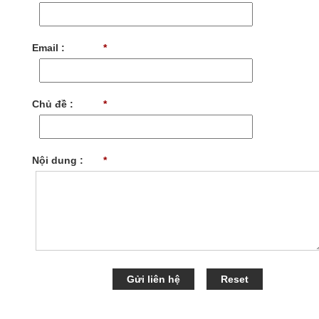
Email :
*
Chủ đề :
*
Nội dung :
*
Gửi liên hệ
Reset