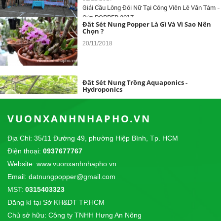
Giải Cầu Lông Đôi Nữ Tại Công Viên Lê Văn Tám -
Cúp POPPER 2017
Đất Sét Nung Popper Là Gì Và Vì Sao Nên
Chọn ?
20/11/2018
Đất Sét Nung Trồng Aquaponics -
Hydroponics
10/04/2018
VUONXANHNHAPHO.VN
Đất Sét nung Popper trồng lan
Địa Chỉ: 35/11 Đường 49, phường Hiệp Bình, Tp. HCM
14/09/2017
Điện thoại:
0937677767
CÔNG TY TNHH THỰC PHẨM SƠN THÁI chúng
Website: www.vuonxanhnhapho.vn
tôi là nhà phân phối độc quyền sản phẩm...
Email: datnungpopper@gmail.com
MST:
0315403323
Giải Cầu Lông Công Viên Lê Văn Tám - Cup
POPPER 2017
Đăng kí tại Sở KH&ĐT TP.HCM
31/12/2017
Chủ sở hữu: Công ty TNHH Hưng An Nông