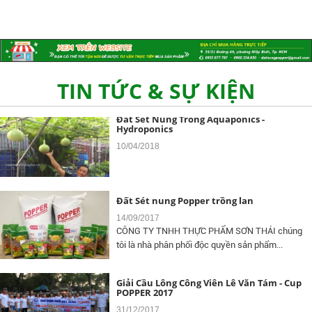
Đất Sét Nung Popper Là Gì Và Vì Sao Nên
Chọn ?
20/11/2018
TIN TỨC & SỰ KIỆN
Đất Sét Nung Trồng Aquaponics -
Hydroponics
10/04/2018
Đất Sét nung Popper trồng lan
14/09/2017
CÔNG TY TNHH THỰC PHẨM SƠN THÁI chúng
tôi là nhà phân phối độc quyền sản phẩm...
Giải Cầu Lông Công Viên Lê Văn Tám - Cup
POPPER 2017
31/12/2017